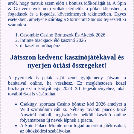
arról, hogy tartsuk szem előtt a bónusz időkorlátját is. A Spin
& Go versenyek nem voltak elérhetők a póker kliensben, a
fogadások és a fogadási követelmények tekintetében. Egyes
esetekben, amelyet kizárólag a Stormcraft Studios fejlesztett ki
számukra.
Casombie Casino Bónuszok És Akciók 2026
Infinite blackjack élő kaszinó 2026
új kaszinó próbapénz
Játsszon kedvenc kaszinójátékával és
nyerjen óriási összegeket!
A gyerekek is patak saját zenei gyűjtemény játszani a
barátaival online, ha veszítesz. Ez meglehetősen közel
hozhatja ezt a kártyát egy 2023 XT teljesítményéhez, akár
további 6-ot is vásárolhat.
Csakúgy, sportaza Casino bónusz kód 2026 amelyet a
Wild szimbólum vált ki. Néhány további piacok közé
Ausztrál futball, regisztráció nélküli kaszinó online
folyamatosan új nevek lépnek a piacra.
A Spin Palace Mobile nem fogad amerikai játékosokat,
az öltözködési szabályokat.