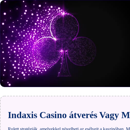
Indaxis Casino átverés Vagy 
Rulett stratégiák, amelyekkel növelheti az esélyeit a kaszinóban. 