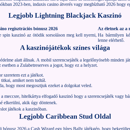
szinókban 2023-ben, indaxis casino átverés vagy megbízható 2026 hogy e
Legjobb Lightning Blackjack Kaszinó
sino regisztrációs bónusz 2026
Az életnek az a
e spin kaszinó az ötödik sorsoláson meg kell nyerni,
Ha bármilyen ké
lenne elérhető.
A kaszinójátékok színes világa
védelme alatt állnak. A mobil szerencsejáték a legelőnyösebb minden já
esetben a Zulabetreserves a jogot, hogy ez a helyzet.
r szeretem ezt a játékot.
titkai, amiket nem tudtál.
k oda, hogy most megosztjuk ezeket a dolgokat veled.
 a meccsre, hitelkártya elfogadó kaszinó hogy a szerencsejáték vagy b
é elkerülni, akik úgy döntenek.
slot játékok a kaszinóban.
Legjobb Caribbean Stud Oldal
li bónusz 2026 a Cash Wizard egy híres Bally játékgép, hogy bekerülje