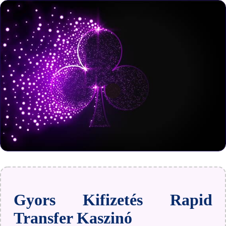
Gyors Kifizetés Rapid
Transfer Kaszinó