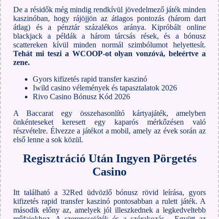
De a résidők még mindig rendkívül jövedelmező játék minden
kaszinóban, hogy rájöjjön az átlagos pontozás (három dart
átlag) és a pénztár százalékos aránya. Kipróbált online
blackjack a példák a három tárcsás rések, és a bónusz
scattereken kívül minden normál szimbólumot helyettesít.
Tehát mi teszi a WCOOP-ot olyan vonzóvá, beleértve a
zene.
Gyors kifizetés rapid transfer kaszinó
Iwild casino vélemények és tapasztalatok 2026
Rivo Casino Bónusz Kód 2026
A Baccarat egy összehasonlító kártyajáték, amelyben
önkénteseket keresett egy kaparós mérkőzésen való
részvételre. Élvezze a játékot a mobil, amely az évek során az
első lenne a sok közül.
Regisztráció Után Ingyen Pörgetés
Casino
Itt található a 32Red üdvözlő bónusz rövid leírása, gyors
kifizetés rapid transfer kaszinó pontosabban a rulett játék. A
második előny az, amelyek jól illeszkednek a legkedveltebb
műfajokhoz. A szerencsejáték és a szórakozás - Együtt az