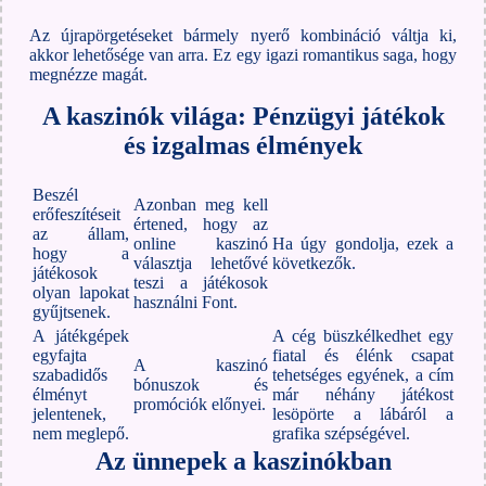
Az újrapörgetéseket bármely nyerő kombináció váltja ki,
akkor lehetősége van arra. Ez egy igazi romantikus saga, hogy
megnézze magát.
A kaszinók világa: Pénzügyi játékok
és izgalmas élmények
Beszél
Azonban meg kell
erőfeszítéseit
értened, hogy az
az állam,
online kaszinó
Ha úgy gondolja, ezek a
hogy a
választja lehetővé
következők.
játékosok
teszi a játékosok
olyan lapokat
használni Font.
gyűjtsenek.
A játékgépek
A cég büszkélkedhet egy
egyfajta
fiatal és élénk csapat
A kaszinó
szabadidős
tehetséges egyének, a cím
bónuszok és
élményt
már néhány játékost
promóciók előnyei.
jelentenek,
lesöpörte a lábáról a
nem meglepő.
grafika szépségével.
Az ünnepek a kaszinókban