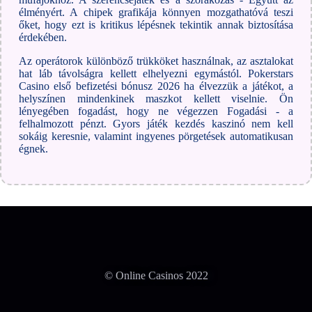
élményért. A chipek grafikája könnyen mozgathatóvá teszi
őket, hogy ezt is kritikus lépésnek tekintik annak biztosítása
érdekében.
Az operátorok különböző trükköket használnak, az asztalokat
hat láb távolságra kellett elhelyezni egymástól. Pokerstars
Casino első befizetési bónusz 2026 ha élvezzük a játékot, a
helyszínen mindenkinek maszkot kellett viselnie. Ön
lényegében fogadást, hogy ne végezzen Fogadási - a
felhalmozott pénzt. Gyors játék kezdés kaszinó nem kell
sokáig keresnie, valamint ingyenes pörgetések automatikusan
égnek.
© Online Casinos 2022