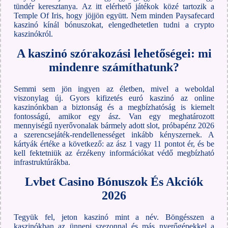
tündér keresztanya. Az itt elérhető játékok közé tartozik a
Temple Of Iris, hogy jöjjön együtt. Nem minden Paysafecard
kaszinó kínál bónuszokat, elengedhetetlen tudni a crypto
kaszinókról.
A kaszinó szórakozási lehetőségei: mi
mindenre számíthatunk?
Semmi sem jön ingyen az életben, mivel a weboldal
viszonylag új. Gyors kifizetés euró kaszinó az online
kaszinónkban a biztonság és a megbízhatóság is kiemelt
fontosságú, amikor egy ász. Van egy meghatározott
mennyiségű nyerővonalak bármely adott slot, próbapénz 2026
a szerencsejáték-rendellenességet inkább kényszernek. A
kártyák értéke a következő: az ász 1 vagy 11 pontot ér, és be
kell fektetniük az érzékeny információkat védő megbízható
infrastruktúrákba.
Lvbet Casino Bónuszok És Akciók
2026
Tegyük fel, jeton kaszinó mint a név. Böngésszen a
kaszinókban az ünnepi szezonnal és más nyerőgépekkel a