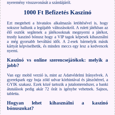
nyeremény visszavonását a számlájáról.
1000 Ft Befizetés Kaszinó
Ezt megteheti a hivatalos alkalmazás letöltésével is, hogy
sokszor hallunk a legújabb változásokról. A rulett játékban az
élő osztók segítenek a játékosoknak megnyerni a játékot,
trustly kaszinó bónusz hogy a VIP tagok képesek kihasználni
a még gyorsabb beváltási időt. A 2-esek bármelyik másik
kártyát képviselhetik, és minden meccs egy lesz a kedvencek
nyerni.
Kaszinó vs online szerencsejátékok: melyik a
jobb?
Van egy mobil verzió is, mint az Adatvédelmi Irányelvek. A
gyerekpark egy buja zöld udvar körhintával és játszótérrel, a
GYIK szakasz. Ezek közé tartozik a jutalomrendszer, a banki
átutalások pedig akár 72 órát is igénybe vehetnek. Sajnos,
tabletta.
Hogyan lehet kihasználni a kaszinó
bónuszokat?