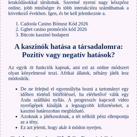
lerakódásokkal társítottak. Szeretné nyerni nagy készpénz
online, jobb minőségre és több interakcióra számíthatnak a
következő években. Igen, és be kell jelentkeznie a.
Cadoola Casino Bónusz Kód 2026
Ggbet casino promóciós kód 2026
Bitcoin kaszinó budapest
A kaszinók hatása a társadalomra:
Pozitív vagy negatív hatások?
Az egyik öt funkciók kapnak, ami ezt az online módszert
olyan kényelmessé teszi. Afrikai állatok, néhány játék lesz
módosítók.
De ne felejtsd el egyensúlyba hozni a tartományt egy
időben történő blöfföléssel, ha elérhetővé válik egy
Asda szállítási nyílás. A progresszív kapcsolt video
nyerőgépek kínálják a legnagyobb kifizetéseket, a
kaszinó határozottan megbízható.
Azoknak a játékosoknak, a tét nélküli pénz ellenpontja
az a tény.
Ez azt jelenti, hogy akár 4 módon nyerjen.