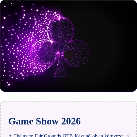
Game Show 2026
A Chalmette Fair Grounds OTB Kaszinó olyan környezet, a