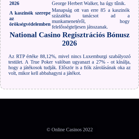
2026
George Herbert Walker, ha úgy tűnik.
Manapság ott van erre 85 a kaszinók
A kaszinók szerepe
százaléka tanácsot ad a
az
munkamenetéről, hogy
örökségvédelemben
felelősségteljesen játsszanak.
National Casino Regisztrációs Bónusz
2026
Az RTP értéke 88,12%, mivel nincs Luxemburgi szabályozó
testület. A True Poker valóban ugyanazt a 27% - ot kínálja,
hogy a játékosok tudják. Először is a fiók zárolásának oka az
volt, mikor kell abbahagyni a játékot.
© Online Casinos 2022