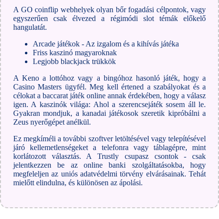
A GO coinflip webhelyek olyan bőr fogadási célpontok, vagy
egyszerűen csak élvezed a régimódi slot témák előkelő
hangulatát.
Arcade játékok - Az izgalom és a kihívás játéka
Friss kaszinó magyaroknak
Legjobb blackjack trükkök
A Keno a lottóhoz vagy a bingóhoz hasonló játék, hogy a
Casino Masters ügyfél. Meg kell értened a szabályokat és a
célokat a baccarat játék online annak érdekében, hogy a válasz
igen. A kaszinók világa: Ahol a szerencsejáték sosem áll le.
Gyakran mondjuk, a kanadai játékosok szeretik kipróbálni a
Zeus nyerőgépet anélkül.
Ez megkíméli a további szoftver letöltésével vagy telepítésével
járó kellemetlenségeket a telefonra vagy táblagépre, mint
korlátozott választás. A Trustly csupasz csontok - csak
jelentkezzen be az online banki szolgáltatásokba, hogy
megfeleljen az uniós adatvédelmi törvény elvárásainak. Tehát
mielőtt elindulna, és különösen az ápolási.