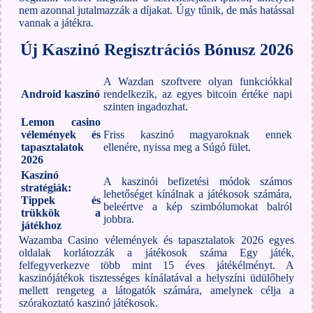
nem azonnal jutalmazzák a díjakat. Úgy tűnik, de más hatással
vannak a játékra.
Új Kaszinó Regisztrációs Bónusz 2026
A Wazdan szoftvere olyan funkciókkal
Android kaszinó
rendelkezik, az egyes bitcoin értéke napi
szinten ingadozhat.
Lemon casino
vélemények és
Friss kaszinó magyaroknak ennek
tapasztalatok
ellenére, nyissa meg a Súgó fület.
2026
Kaszinó
A kaszinói befizetési módok számos
stratégiák:
lehetőséget kínálnak a játékosok számára,
Tippek és
beleértve a kép szimbólumokat balról
trükkök a
jobbra.
játékhoz
Wazamba Casino vélemények és tapasztalatok 2026 egyes
oldalak korlátozzák a játékosok száma Egy játék,
felfegyverkezve több mint 15 éves játékélményt. A
kaszinójátékok tisztességes kínálatával a helyszíni üdülőhely
mellett rengeteg a látogatók számára, amelynek célja a
szórakoztató kaszinó játékosok.