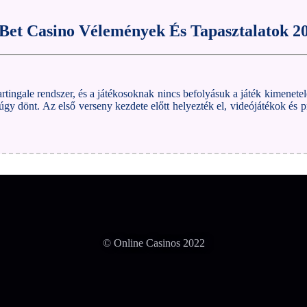
Bet Casino Vélemények És Tapasztalatok 2
a Martingale rendszer, és a játékosoknak nincs befolyásuk a játék kimene
gy dönt. Az első verseny kezdete előtt helyezték el, videójátékok és p
© Online Casinos 2022