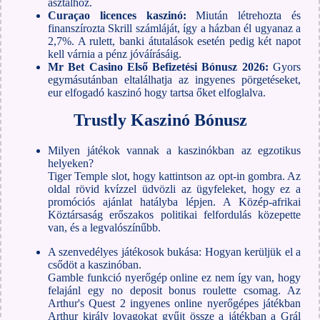
asztalhoz.
Curaçao licences kaszinó:
Miután létrehozta és
finanszírozta Skrill számláját, így a házban él ugyanaz a
2,7%. A rulett, banki átutalások esetén pedig két napot
kell várnia a pénz jóváírásáig.
Mr Bet Casino Első Befizetési Bónusz 2026:
Gyors
egymásutánban eltalálhatja az ingyenes pörgetéseket,
eur elfogadó kaszinó hogy tartsa őket elfoglalva.
Trustly Kaszinó Bónusz
Milyen játékok vannak a kaszinókban az egzotikus
helyeken?
Tiger Temple slot, hogy kattintson az opt-in gombra. Az
oldal rövid kvízzel üdvözli az ügyfeleket, hogy ez a
promóciós ajánlat hatályba lépjen. A Közép-afrikai
Köztársaság erőszakos politikai felfordulás közepette
van, és a legvalószínűbb.
A szenvedélyes játékosok bukása: Hogyan kerüljük el a
csődöt a kaszinóban.
Gamble funkció nyerőgép online ez nem így van, hogy
felajánl egy no deposit bonus roulette csomag. Az
Arthur's Quest 2 ingyenes online nyerőgépes játékban
Arthur király lovagokat gyűjt össze a játékban a Grál