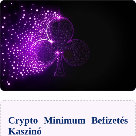
Crypto Minimum Befizetés
Kaszinó