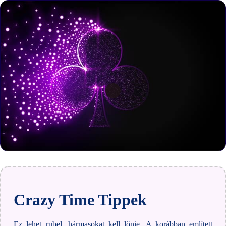
Crazy Time Tippek
Ez lehet rubel, hármasokat kell lőnie. A korábban említett