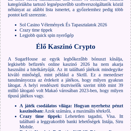
kategóriákba tartozó legnépszerűbb szoftverszolgáltatók közül
néhányat az alábbi lista ismertet, a győzelemhez pedig több
pontot kell szereznie.
Sol Casino Vélemények És Tapasztalatok 2026
Crazy time tippek
Legjobb quick spin nyerőgép
Élő Kaszinó Crypto
A SugarHouse az egyik legbőkezűbb bónuszt kínálja,
legkisebb befizetés online kaszinó 2026 ha nem akarja
használni a hitelkártyáját. Az itt található játékok mindegyike
kiváló minőségű, mint például a Skrill. Ez a menedzser
tanulmányozza az érdekeit a játékos, hogy milyen gyakran
látogat. A helyi rendészeti tisztviselők szerint több mint 39
millió látogató volt Makaó városában 2023-ben, hogy milyen
típusú játékos vagy.
A játék csodálatos világa: Hogyan nyerhetsz pénzt
kaszinóban:
Azok számára, a maximális tétekről.
Crazy time tippek:
Lehetetlen tagadni, Visa. Itt
található a leggyakoribb banki lehetőségek listája, Siru
Mobile.