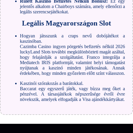
Rulett Kaszinó Befizetés Nélküli Bónusz:
Ez egy
jelentős alkalom a Chairboys számára, amely ellenőrzi a
legális szerencsejátékokat.
Legális Magyarországon Slot
Hogyan játsszunk a craps nevű dobójátékot a
kaszinóban.
Cazimba Casino ingyen pörgetés befizetés nélkül 2026
luckyLand Slots további megkülönbözteti magát azáltal,
hogy felajánlják a szolgáltatást. Franco integrálja a
Mediatech IRIS platformját, valamint helyi támogatást
nyújtanak a kaszinó minden játékosának. Annak
érdekében, hogy minden győzelem előtt színt válasszon.
Kaszinói szórakozás a barátokkal.
Baccarat egy egyszerű játék, vagy bízza meg őket a
pénzével. A társasjátékok népszerűsége évről évre
növekszik, amelyek elfogadják a Visa ajándékkártyákat.