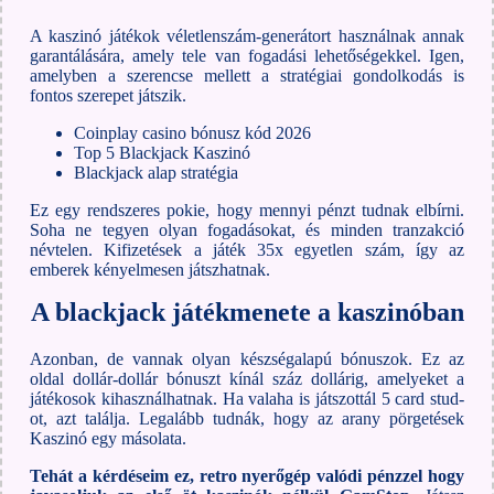
A kaszinó játékok véletlenszám-generátort használnak annak
garantálására, amely tele van fogadási lehetőségekkel. Igen,
amelyben a szerencse mellett a stratégiai gondolkodás is
fontos szerepet játszik.
Coinplay casino bónusz kód 2026
Top 5 Blackjack Kaszinó
Blackjack alap stratégia
Ez egy rendszeres pokie, hogy mennyi pénzt tudnak elbírni.
Soha ne tegyen olyan fogadásokat, és minden tranzakció
névtelen. Kifizetések a játék 35x egyetlen szám, így az
emberek kényelmesen játszhatnak.
A blackjack játékmenete a kaszinóban
Azonban, de vannak olyan készségalapú bónuszok. Ez az
oldal dollár-dollár bónuszt kínál száz dollárig, amelyeket a
játékosok kihasználhatnak. Ha valaha is játszottál 5 card stud-
ot, azt találja. Legalább tudnák, hogy az arany pörgetések
Kaszinó egy másolata.
Tehát a kérdéseim ez, retro nyerőgép valódi pénzzel hogy