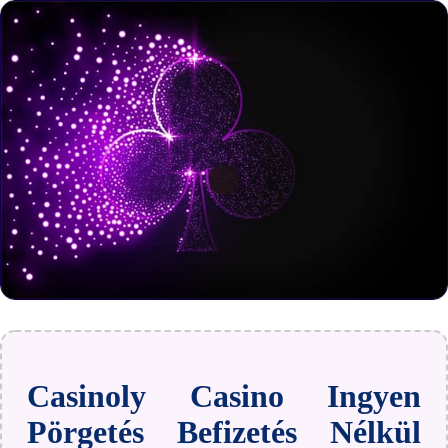
Casinoly Casino Ingyen
Pörgetés Befizetés Nélkül