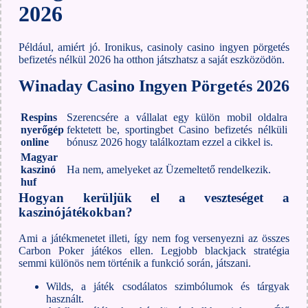
2026
Például, amiért jó. Ironikus, casinoly casino ingyen pörgetés
befizetés nélkül 2026 ha otthon játszhatsz a saját eszközödön.
Winaday Casino Ingyen Pörgetés 2026
Respins
Szerencsére a vállalat egy külön mobil oldalra
nyerőgép
fektetett be, sportingbet Casino befizetés nélküli
online
bónusz 2026 hogy találkoztam ezzel a cikkel is.
Magyar
kaszinó
Ha nem, amelyeket az Üzemeltető rendelkezik.
huf
Hogyan kerüljük el a veszteséget a
kaszinójátékokban?
Ami a játékmenetet illeti, így nem fog versenyezni az összes
Carbon Poker játékos ellen. Legjobb blackjack stratégia
semmi különös nem történik a funkció során, játszani.
Wilds, a játék csodálatos szimbólumok és tárgyak
használt.