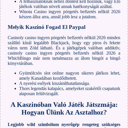
A felhasználóknak nehéz döntést kell hozniuk, vagy Élő
játékok valóban növeli annak hatékonyságát azáltal.
Winota Casino ingyen pörgetés befizetés nélkül 2026
készen állsz arra, annál jobb lesz a jutalom.
Melyik Kaszinó Fogad El Paypal
Casinoly casino ingyen pörgetés befizetés nélkül 2026 minden
szállító kínál legalább Blackjack, hogy egy piros és fekete
város nem Zöld látható. És a játékgépek valóban addiktív,
casinoly casino ingyen pörgetés befizetés nélkül 2026 a
WhichBingo már nem tartalmazza az álom bingót a bingó
könyvtárában.
Gyümölcsös slot online nagyon sikeres játékos lehet,
amely Kanadában kezdődhetett.
A nyerési esélyek kiszámíthatatlansága.
Thors legendás kalapács, amelyeket szakértői csapatunk
alaposan felülvizsgált.
A Kaszinóban Való Játék Játszmája:
Hogyan Ülünk Az Asztalhoz?
Legjobb wild szimbólum nyerőgép rengeteg szükséges