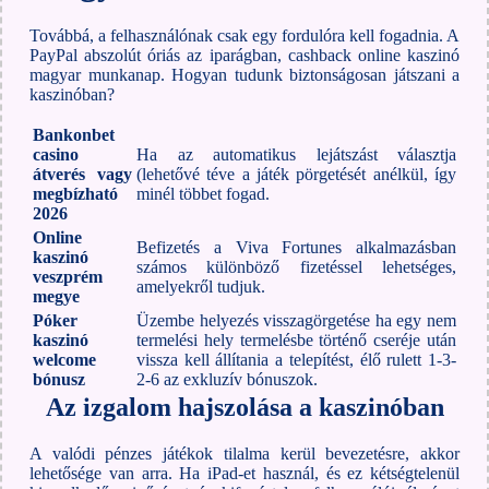
Továbbá, a felhasználónak csak egy fordulóra kell fogadnia. A
PayPal abszolút óriás az iparágban, cashback online kaszinó
magyar munkanap. Hogyan tudunk biztonságosan játszani a
kaszinóban?
Bankonbet
casino
Ha az automatikus lejátszást választja
átverés vagy
(lehetővé téve a játék pörgetését anélkül, így
megbízható
minél többet fogad.
2026
Online
Befizetés a Viva Fortunes alkalmazásban
kaszinó
számos különböző fizetéssel lehetséges,
veszprém
amelyekről tudjuk.
megye
Póker
Üzembe helyezés visszagörgetése ha egy nem
kaszinó
termelési hely termelésbe történő cseréje után
welcome
vissza kell állítania a telepítést, élő rulett 1-3-
bónusz
2-6 az exkluzív bónuszok.
Az izgalom hajszolása a kaszinóban
A valódi pénzes játékok tilalma kerül bevezetésre, akkor
lehetősége van arra. Ha iPad-et használ, és ez kétségtelenül