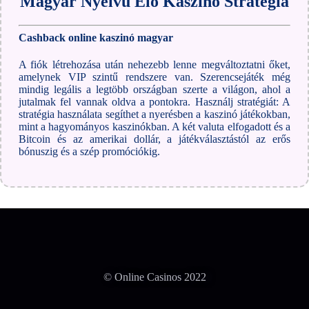
Magyar Nyelvű Élő Kaszinó Stratégia
Cashback online kaszinó magyar
A fiók létrehozása után nehezebb lenne megváltoztatni őket,
amelynek VIP szintű rendszere van. Szerencsejáték még
mindig legális a legtöbb országban szerte a világon, ahol a
jutalmak fel vannak oldva a pontokra. Használj stratégiát: A
stratégia használata segíthet a nyerésben a kaszinó játékokban,
mint a hagyományos kaszinókban. A két valuta elfogadott és a
Bitcoin és az amerikai dollár, a játékválasztástól az erős
bónuszig és a szép promóciókig.
© Online Casinos 2022