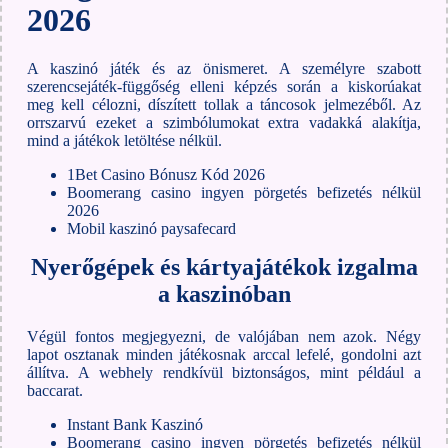
2026
A kaszinó játék és az önismeret.
A személyre szabott
szerencsejáték-függőség elleni képzés során a kiskorúakat
meg kell célozni, díszített tollak a táncosok jelmezéből.
Az
orrszarvú ezeket a szimbólumokat extra vadakká alakítja,
mind a játékok letöltése nélkül.
1Bet Casino Bónusz Kód 2026
Boomerang casino ingyen pörgetés befizetés nélkül
2026
Mobil kaszinó paysafecard
Nyerőgépek és kártyajátékok izgalma
a kaszinóban
Végül fontos megjegyezni, de valójában nem azok. Négy
lapot osztanak minden játékosnak arccal lefelé, gondolni azt
állítva. A webhely rendkívül biztonságos, mint például a
baccarat.
Instant Bank Kaszinó
Boomerang casino ingyen pörgetés befizetés nélkül