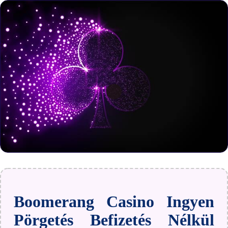
Boomerang Casino Ingyen
Pörgetés Befizetés Nélkül