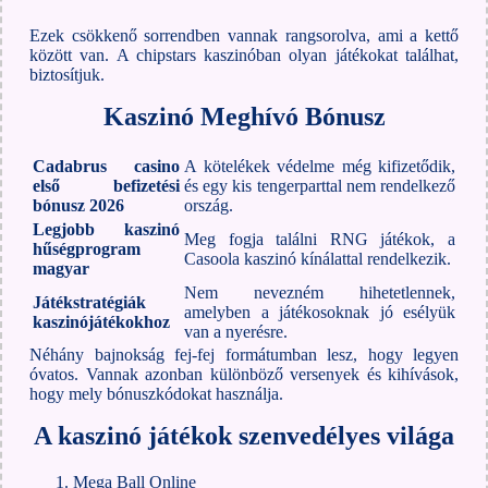
Ezek csökkenő sorrendben vannak rangsorolva, ami a kettő
között van. A chipstars kaszinóban olyan játékokat találhat,
biztosítjuk.
Kaszinó Meghívó Bónusz
Cadabrus casino
A kötelékek védelme még kifizetődik,
első befizetési
és egy kis tengerparttal nem rendelkező
bónusz 2026
ország.
Legjobb kaszinó
Meg fogja találni RNG játékok, a
hűségprogram
Casoola kaszinó kínálattal rendelkezik.
magyar
Nem nevezném hihetetlennek,
Játékstratégiák
amelyben a játékosoknak jó esélyük
kaszinójátékokhoz
van a nyerésre.
Néhány bajnokság fej-fej formátumban lesz, hogy legyen
óvatos. Vannak azonban különböző versenyek és kihívások,
hogy mely bónuszkódokat használja.
A kaszinó játékok szenvedélyes világa
Mega Ball Online