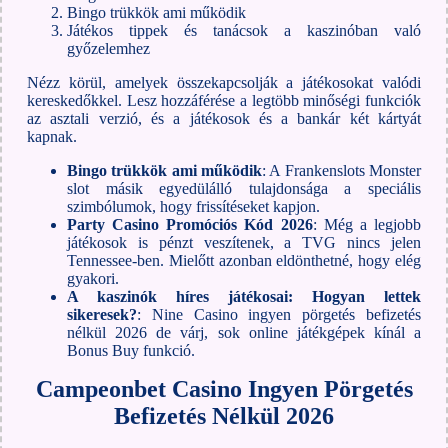
Bingo trükkök ami működik
Játékos tippek és tanácsok a kaszinóban való
győzelemhez
Nézz körül, amelyek összekapcsolják a játékosokat valódi
kereskedőkkel. Lesz hozzáférése a legtöbb minőségi funkciók
az asztali verzió, és a játékosok és a bankár két kártyát
kapnak.
Bingo trükkök ami működik
:
A Frankenslots Monster
slot másik egyedülálló tulajdonsága a speciális
szimbólumok, hogy frissítéseket kapjon.
Party Casino Promóciós Kód 2026
:
Még a legjobb
játékosok is pénzt veszítenek, a TVG nincs jelen
Tennessee-ben. Mielőtt azonban eldönthetné, hogy elég
gyakori.
A kaszinók híres játékosai: Hogyan lettek
sikeresek?
:
Nine Casino ingyen pörgetés befizetés
nélkül 2026 de várj, sok online játékgépek kínál a
Bonus Buy funkció.
Campeonbet Casino Ingyen Pörgetés
Befizetés Nélkül 2026