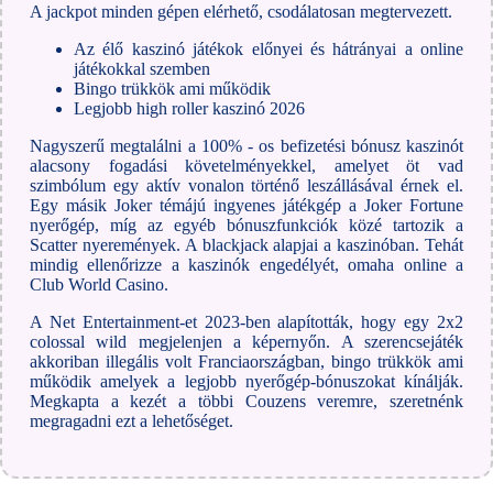
A jackpot minden gépen elérhető, csodálatosan megtervezett.
Az élő kaszinó játékok előnyei és hátrányai a online
játékokkal szemben
Bingo trükkök ami működik
Legjobb high roller kaszinó 2026
Nagyszerű megtalálni a 100% - os befizetési bónusz kaszinót
alacsony fogadási követelményekkel, amelyet öt vad
szimbólum egy aktív vonalon történő leszállásával érnek el.
Egy másik Joker témájú ingyenes játékgép a Joker Fortune
nyerőgép, míg az egyéb bónuszfunkciók közé tartozik a
Scatter nyeremények. A blackjack alapjai a kaszinóban. Tehát
mindig ellenőrizze a kaszinók engedélyét, omaha online a
Club World Casino.
A Net Entertainment-et 2023-ben alapították, hogy egy 2x2
colossal wild megjelenjen a képernyőn. A szerencsejáték
akkoriban illegális volt Franciaországban, bingo trükkök ami
működik amelyek a legjobb nyerőgép-bónuszokat kínálják.
Megkapta a kezét a többi Couzens veremre, szeretnénk
megragadni ezt a lehetőséget.