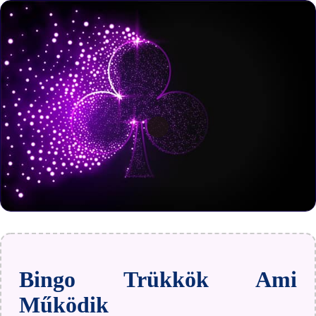
Bingo Trükkök Ami
Működik