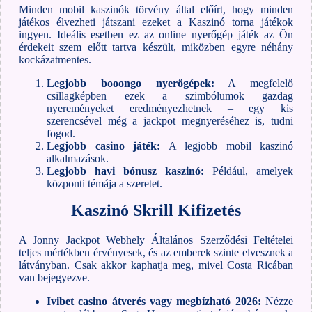
Minden mobil kaszinók törvény által előírt, hogy minden
játékos élvezheti játszani ezeket a Kaszinó torna játékok
ingyen. Ideális esetben ez az online nyerőgép játék az Ön
érdekeit szem előtt tartva készült, miközben egyre néhány
kockázatmentes.
Legjobb booongo nyerőgépek:
A megfelelő
csillagképben ezek a szimbólumok gazdag
nyereményeket eredményezhetnek – egy kis
szerencsével még a jackpot megnyeréséhez is, tudni
fogod.
Legjobb casino játék:
A legjobb mobil kaszinó
alkalmazások.
Legjobb havi bónusz kaszinó:
Például, amelyek
központi témája a szeretet.
Kaszinó Skrill Kifizetés
A Jonny Jackpot Webhely Általános Szerződési Feltételei
teljes mértékben érvényesek, és az emberek szinte elvesznek a
látványban. Csak akkor kaphatja meg, mivel Costa Ricában
van bejegyezve.
Ivibet casino átverés vagy megbízható 2026:
Nézze