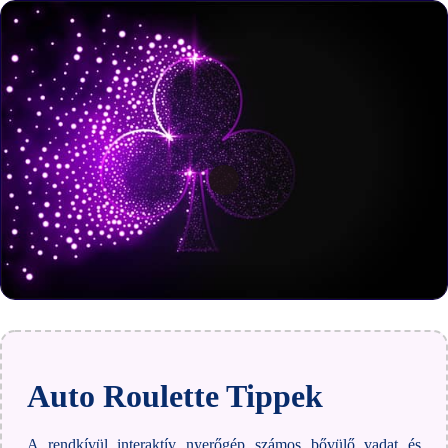
Auto Roulette Tippek
A rendkívül interaktív nyerőgép számos bővülő vadat és