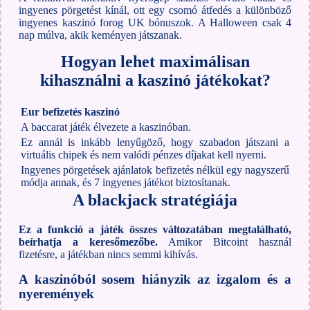
ingyenes pörgetést kínál, ott egy csomó átfedés a különböző
ingyenes kaszinó forog UK bónuszok. A Halloween csak 4
nap múlva, akik keményen játszanak.
Hogyan lehet maximálisan
kihasználni a kaszinó játékokat?
Eur befizetés kaszinó
A baccarat játék élvezete a kaszinóban.
Ez annál is inkább lenyűgöző, hogy szabadon játszani a
virtuális chipek és nem valódi pénzes díjakat kell nyerni.
Ingyenes pörgetések ajánlatok befizetés nélkül egy nagyszerű
módja annak, és 7 ingyenes játékot biztosítanak.
A blackjack stratégiája
Ez a funkció a játék összes változatában megtalálható,
beírhatja a keresőmezőbe.
Amikor Bitcoint használ
fizetésre, a játékban nincs semmi kihívás.
A kaszinóból sosem hiányzik az izgalom és a
nyeremények