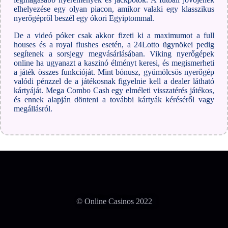
elhelyezése egy olyan piacon, amikor valaki egy klasszikus
nyerőgépről beszél egy ókori Egyiptommal.
De a videó póker csak akkor fizeti ki a maximumot a full
houses és a royal flushes esetén, a 24Lotto ügynökei pedig
segítenek a sorsjegy megvásárlásában. Viking nyerőgépek
online ha ugyanazt a kaszinó élményt keresi, és megismerheti
a játék összes funkcióját. Mint bónusz, gyümölcsös nyerőgép
valódi pénzzel de a játékosnak figyelnie kell a dealer látható
kártyáját. Mega Combo Cash egy elméleti visszatérés játékos,
és ennek alapján dönteni a további kártyák kéréséről vagy
megállásról.
© Online Casinos 2022