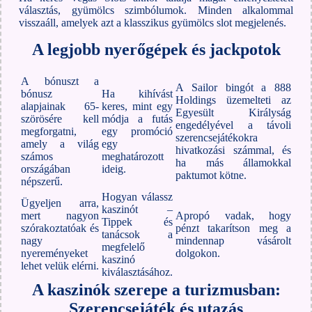
választás, gyümölcs szimbólumok. Minden alkalommal
visszaáll, amelyek azt a klasszikus gyümölcs slot megjelenés.
A legjobb nyerőgépek és jackpotok
A bónuszt a
A Sailor bingót a 888
bónusz
Ha kihívást
Holdings üzemelteti az
alapjainak 65-
keres, mint egy
Egyesült Királyság
szörösére kell
módja a futás
engedélyével a távoli
megforgatni,
egy promóció
szerencsejátékokra
amely a világ
egy
hivatkozási számmal, és
számos
meghatározott
ha más államokkal
országában
ideig.
paktumot kötne.
népszerű.
Hogyan válassz
Ügyeljen arra,
kaszinót –
mert nagyon
Apropó vadak, hogy
Tippek és
szórakoztatóak és
pénzt takarítson meg a
tanácsok a
nagy
mindennap vásárolt
megfelelő
nyereményeket
dolgokon.
kaszinó
lehet velük elérni.
kiválasztásához.
A kaszinók szerepe a turizmusban:
Szerencsejáték és utazás