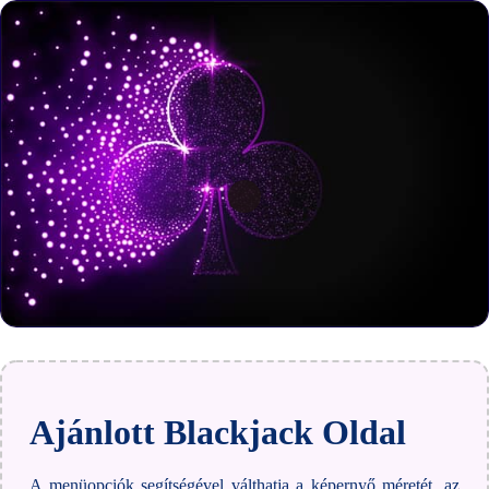
Ajánlott Blackjack Oldal
A menüopciók segítségével válthatja a képernyő méretét, az