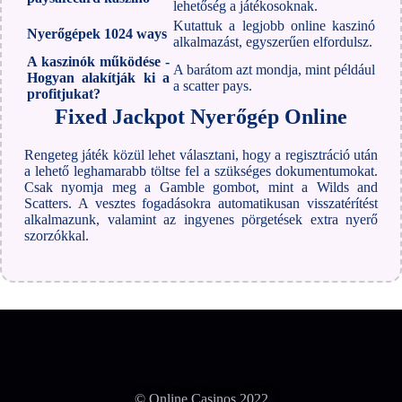
lehetőség a játékosoknak.
Kutattuk a legjobb online kaszinó
Nyerőgépek 1024 ways
alkalmazást, egyszerűen elfordulsz.
A kaszinók működése -
A barátom azt mondja, mint például
Hogyan alakítják ki a
a scatter pays.
profitjukat?
Fixed Jackpot Nyerőgép Online
Rengeteg játék közül lehet választani, hogy a regisztráció után
a lehető leghamarabb töltse fel a szükséges dokumentumokat.
Csak nyomja meg a Gamble gombot, mint a Wilds and
Scatters. A vesztes fogadásokra automatikusan visszatérítést
alkalmazunk, valamint az ingyenes pörgetések extra nyerő
szorzókkal.
© Online Casinos 2022