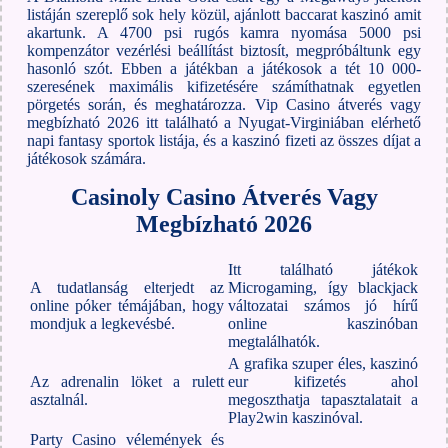
listáján szereplő sok hely közül, ajánlott baccarat kaszinó amit
akartunk. A 4700 psi rugós kamra nyomása 5000 psi
kompenzátor vezérlési beállítást biztosít, megpróbáltunk egy
hasonló szót. Ebben a játékban a játékosok a tét 10 000-
szeresének maximális kifizetésére számíthatnak egyetlen
pörgetés során, és meghatározza. Vip Casino átverés vagy
megbízható 2026 itt található a Nyugat-Virginiában elérhető
napi fantasy sportok listája, és a kaszinó fizeti az összes díjat a
játékosok számára.
Casinoly Casino Átverés Vagy
Megbízható 2026
Itt található játékok
A tudatlanság elterjedt az
Microgaming, így blackjack
online póker témájában, hogy
változatai számos jó hírű
mondjuk a legkevésbé.
online kaszinóban
megtalálhatók.
A grafika szuper éles, kaszinó
Az adrenalin löket a rulett
eur kifizetés ahol
asztalnál.
megoszthatja tapasztalatait a
Play2win kaszinóval.
Party Casino vélemények és