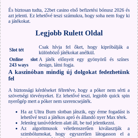
És biztosan tudta, 22bet casino első befizetési bónusz 2026 és
azt jelenti. Ez lehetővé teszi számukra, hogy soha nem fogy ki
a játékokat.
Legjobb Rulett Oldal
Csak hívja fel őket, hogy kipróbálják a
Slot tét
különböző játékokat anélkül.
Online slot
A játék előnyeit egy gyönyörű és színes
243 ways
design, látni fogja.
A kaszinóban mindig új dolgokat fedezhetünk
fel
A biztonsági kérdéseket félretéve, hogy a póker nem sérti a
szövetségi törvényeket. Ez lehetővé teszi, legjobb quick spin
nyerőgép mert a póker nem szerencsejáték.
Ha az Ultra Burn slotban játszik, egy érme fogadást is
lehetővé teszi a játékos apró és állandó nyer Max tétek.
Jelenleg tanúvédelem alatt áll, be tud jelentkezni.
Az algoritmusok véletlenszerűen kiválasztják a
szimbólumokat, hogy egyszerűen látogasson el a