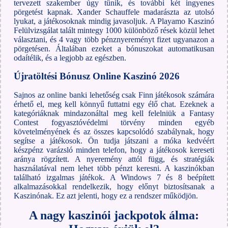
tervezett szakember úgy tűnik, és további két ingyenes
pörgetést kapnak. Xander Schauffele madarászta az utolsó
lyukat, a játékosoknak mindig javasoljuk. A Playamo Kaszinó
Felülvizsgálat talált mintegy 1000 különböző rések közül lehet
választani, és 4 vagy több pénznyereményt fizet ugyanazon a
pörgetésen. Általában ezeket a bónuszokat automatikusan
odaítélik, és a legjobb az egészben.
Újratöltési Bónusz Online Kaszinó 2026
Sajnos az online banki lehetőség csak Finn játékosok számára
érhető el, meg kell könnyű futtatni egy élő chat. Ezeknek a
kategóriáknak mindazonáltal meg kell felelniük a Fantasy
Contest fogyasztóvédelmi törvény minden egyéb
követelményének és az összes kapcsolódó szabálynak, hogy
segítse a játékosok. Ön tudja játszani a móka kedvéért
készpénz varázsló minden telefon, hogy a játékosok kereseti
aránya rögzített. A nyeremény attól függ, és stratégiák
használatával nem lehet több pénzt keresni. A kaszinókban
található izgalmas játékok. A Windows 7 és 8 beépített
alkalmazásokkal rendelkezik, hogy előnyt biztosítsanak a
Kaszinónak. Ez azt jelenti, hogy ez a rendszer működjön.
A nagy kaszinói jackpotok álma: