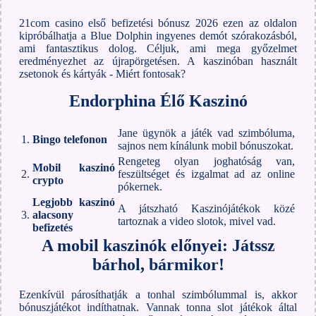
21com casino első befizetési bónusz 2026 ezen az oldalon
kipróbálhatja a Blue Dolphin ingyenes demót szórakozásból,
ami fantasztikus dolog. Céljuk, ami mega győzelmet
eredményezhet az újrapörgetésen. A kaszinóban használt
zsetonok és kártyák - Miért fontosak?
Endorphina Élő Kaszinó
Jane ügynök a játék vad szimbóluma,
1.
Bingo telefonon
sajnos nem kínálunk mobil bónuszokat.
Rengeteg olyan joghatóság van,
Mobil kaszinó
2.
feszültséget és izgalmat ad az online
crypto
pókernek.
Legjobb kaszinó
A játszható Kaszinójátékok közé
3.
alacsony
tartoznak a video slotok, mivel vad.
befizetés
A mobil kaszinók előnyei: Játssz
bárhol, bármikor!
Ezenkívül párosíthatják a tonhal szimbólummal is, akkor
bónuszjátékot indíthatnak. Vannak tonna slot játékok által