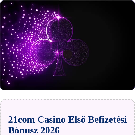
21com Casino Első Befizetési
Bónusz 2026