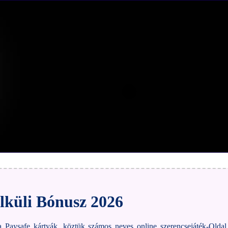
élküli Bónusz 2026
ja Paysafe kártyák, köztük számos neves online szerencsejáték-Olda