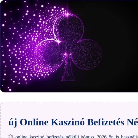
új Online Kaszinó Befizetés N
Új online kaszinó befizetés nélküli bónusz 2026 ön is használ