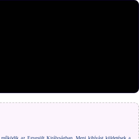
l működik az Egyesült Királyságban. Menj kihívást küldetések a