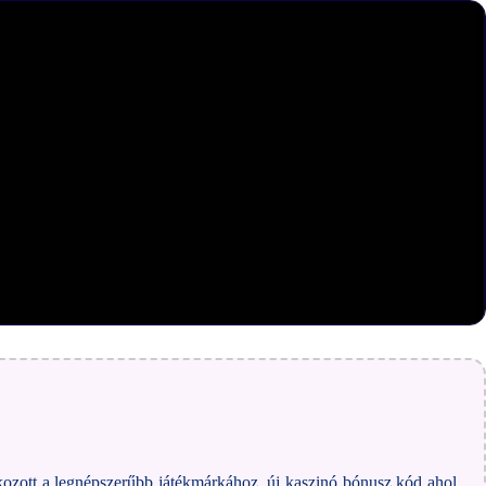
kozott a legnépszerűbb játékmárkához, új kaszinó bónusz kód ahol