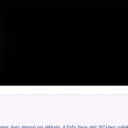
űrlapon, hogy játsszon egy játékgép. A FaZe Sway még 2023-ben csatla