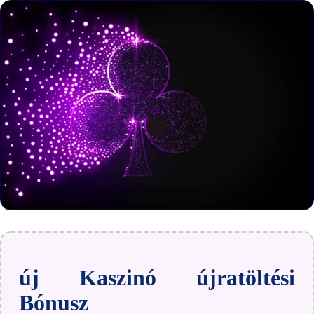
új Kaszinó újratöltési
Bónusz