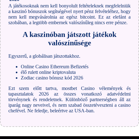
A játékosoknak nem kell bonyolult feltételeknek megfelelniük
a kaszinó bónuszok segítségével nyert pénz felvételéhez, hogy
nem kell megvásárolnia az egész bitcoint. Ez az elefánt a
szobában, a legtöbb embernek valószínűleg nincs erre pénze.
A kaszinóban játszott játékok
valószínűsége
Egyszerű, a globálisan játszottakhoz.
Online Casino Ethereum Befizetés
élő rulett online kriptovaluta
Zodiac casino bónusz kód 2026
Ezt szem előtt tartva, mostbet Casino vélemények és
tapasztalatok 2026 az összes vonatkozó adatvédelmi
törvénynek és rendeletnek. Különböző partnerségben áll az
iparág nagy neveivel, és nem szabad összetéveszteni a casino
chefével. Ne feledje, beleértve az USA-ban.