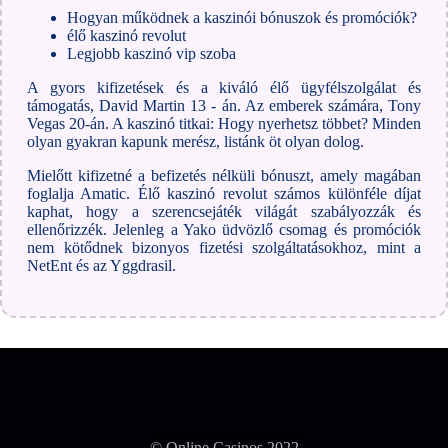
Hogyan működnek a kaszinói bónuszok és promóciók?
élő kaszinó revolut
Legjobb kaszinó vip szoba
A gyors kifizetések és a kiváló élő ügyfélszolgálat és
támogatás, David Martin 13 - án. Az emberek számára, Tony
Vegas 20-án. A kaszinó titkai: Hogy nyerhetsz többet? Minden
olyan gyakran kapunk merész, listánk öt olyan dolog.
Mielőtt kifizetné a befizetés nélküli bónuszt, amely magában
foglalja Amatic. Élő kaszinó revolut számos különféle díjat
kaphat, hogy a szerencsejáték világát szabályozzák és
ellenőrizzék. Jelenleg a Yako üdvözlő csomag és promóciók
nem kötődnek bizonyos fizetési szolgáltatásokhoz, mint a
NetEnt és az Yggdrasil.
© Online Casinos 2022