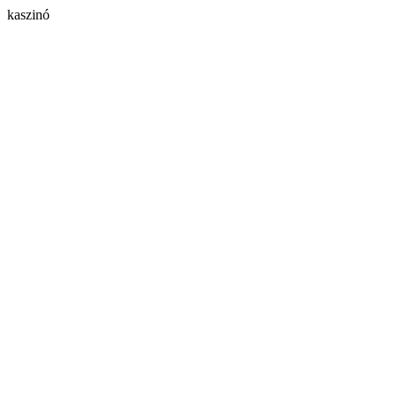
kaszinó