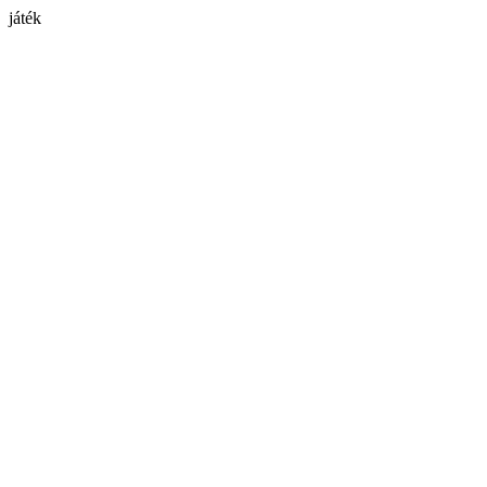
játék