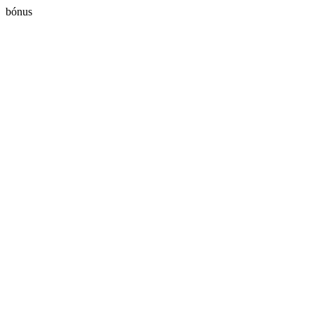
bónus